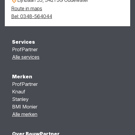
Route in maps
Bel: 0348-564044
Services
ProfPartner
Alle services
Merken
ProfPartner
Knauf
Stanley
BMI Monier
Alle merken
Over BouwPartner