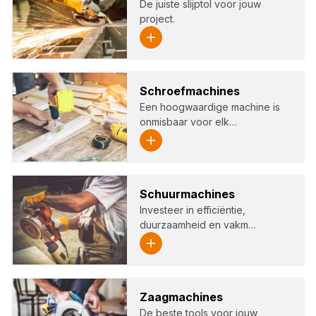
De juiste slijptol voor jouw
project.
Schroef­ma­chi­nes
Een hoogwaardige machine is
onmisbaar voor elk…
Schuur­ma­chi­nes
Investeer in efficiëntie,
duurzaamheid en vakm…
Zaag­ma­chi­nes
De beste tools voor jouw