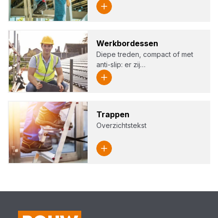
Werk­bor­des­sen
Diepe treden, compact of met
anti-slip: er zij…
Trap­pen
Overzichtstekst