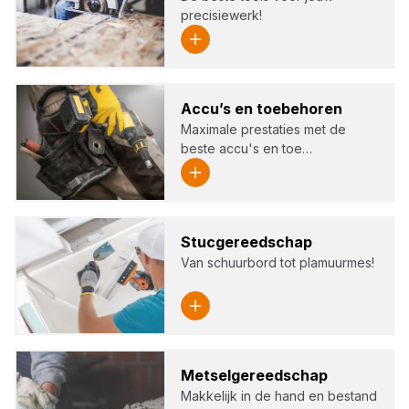
precisiewerk!
Accu’s en toe­be­ho­ren
Maximale prestaties met de
beste accu's en toe…
Stuc­ge­reed­schap
Van schuurbord tot plamuurmes!
Met­sel­ge­reed­schap
Makkelijk in de hand en bestand