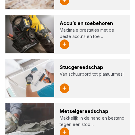
Accu’s en toe­be­ho­ren
Maximale prestaties met de
beste accu's en toe…
Stuc­ge­reed­schap
Van schuurbord tot plamuurmes!
Met­sel­ge­reed­schap
Makkelijk in de hand en bestand
tegen een stoo…