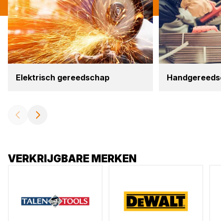
Elek­trisch gereed­schap
Hand­ge­reed­
VERKRIJGBARE MERKEN