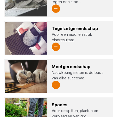
tegen een stoo…
Tegel­zet­ge­reed­schap
Voor een mooi en strak
eindresultaat
Meet­ge­reed­schap
Nauwkeurig meten is de basis
van elke succesvo…
Spa­des
Voor omspitten, planten en
verplaatsen van gro…