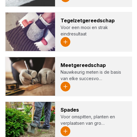
Tegel­zet­ge­reed­schap
Voor een mooi en strak
eindresultaat
Meet­ge­reed­schap
Nauwkeurig meten is de basis
van elke succesvo…
Spa­des
Voor omspitten, planten en
verplaatsen van gro…