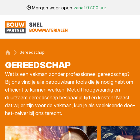
Morgen weer open
vanaf 07:00 uur
Gereedschap
GEREED­SCHAP
Wat is een vakman zonder professioneel gereedschap?
Bij ons vind je alle betrouwbare tools die je nodig hebt om
efficiënt te kunnen werken. Met dit hoogwaardig en
duurzaam gereedschap bespaar je tijd én kosten! Naast
dat wij er zijn voor de vakman, kun je als veeleisende doe-
het-zelver bij ons terecht.