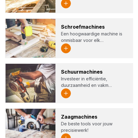
Schroef­ma­chi­nes
Een hoogwaardige machine is
onmisbaar voor elk…
Schuur­ma­chi­nes
Investeer in efficiëntie,
duurzaamheid en vakm…
Zaag­ma­chi­nes
De beste tools voor jouw
precisiewerk!