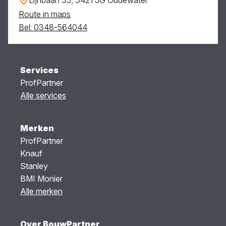
Route in maps
Bel: 0348-564044
Services
ProfPartner
Alle services
Merken
ProfPartner
Knauf
Stanley
BMI Monier
Alle merken
Over BouwPartner