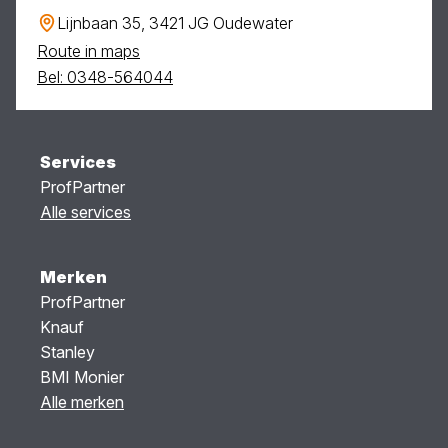
Lijnbaan 35, 3421 JG Oudewater
Route in maps
Bel: 0348-564044
Services
ProfPartner
Alle services
Merken
ProfPartner
Knauf
Stanley
BMI Monier
Alle merken