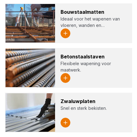
Bouw­staal­mat­ten
Ideaal voor het wapenen van
vloeren, wanden en…
Beton­staal­sta­ven
Flexibele wapening voor
maatwerk.
Zwa­luw­pla­ten
Snel en sterk bekisten.