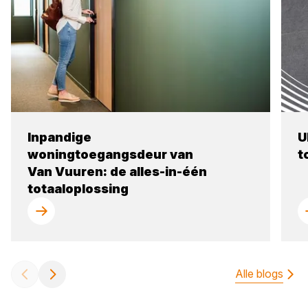
Inpandige
U
woningtoegangsdeur van
t
Van Vuuren: de alles-in-één
totaaloplossing
Alle blogs