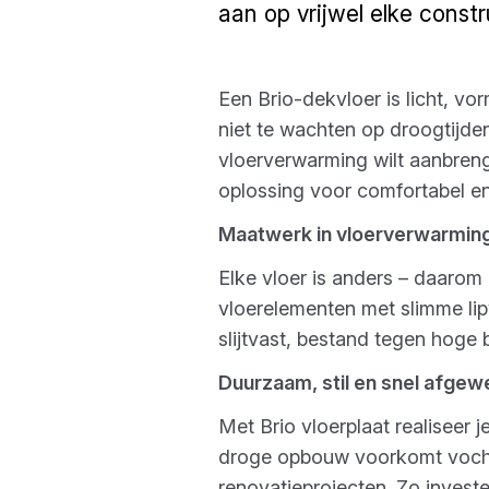
aan op vrijwel elke const
Een Brio-dekvloer is licht, vo
niet te wachten op droogtijden
vloerverwarming wilt aanbren
oplossing voor comfortabel e
Maatwerk in vloerverwarmin
Elke vloer is anders – daaro
vloerelementen met slimme lipv
slijtvast, bestand tegen hoge 
Duurzaam, stil en snel afgew
Met Brio vloerplaat realiseer 
droge opbouw voorkomt vochtpr
renovatieprojecten. Zo invest