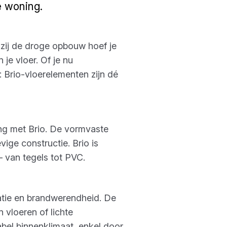
ge woning.
nkzij de droge opbouw hoef je
je vloer. Of je nu
 Brio-vloerelementen zijn dé
ng met Brio. De vormvaste
ige constructie. Brio is
 – van tegels tot PVC.
latie en brandwerendheid. De
vloeren of lichte
bel binnenklimaat, enkel door