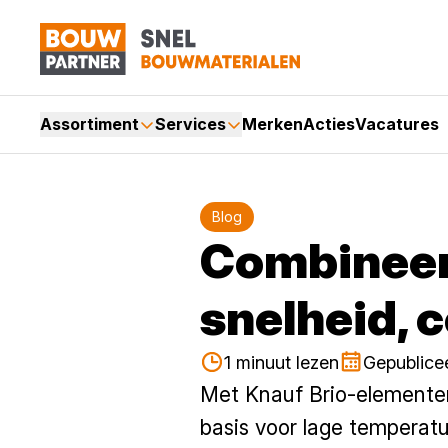
Assortiment
Services
Merken
Acties
Vacatures
Blog
Combineer
snelheid, 
1 minuut lezen
Gepublicee
Met Knauf Brio-elementen 
basis voor lage temperatu