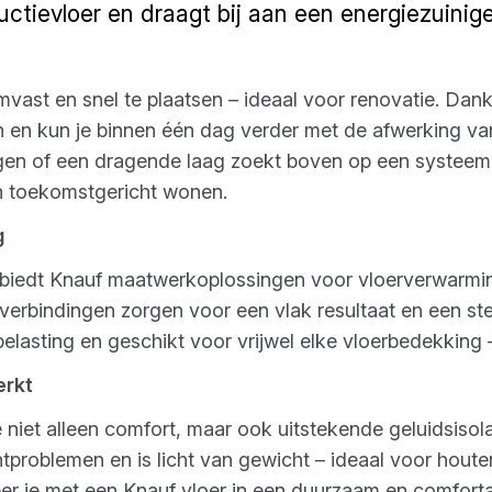
ructievloer en draagt bij aan een energiezuini
rmvast en snel te plaatsen – ideaal voor renovatie. Da
 en kun je binnen één dag verder met de afwerking van 
gen of een dragende laag zoekt boven op een systeem:
n toekomstgericht wonen.
g
m biedt Knauf maatwerkoplossingen voor vloerverwarmi
erbindingen zorgen voor een vlak resultaat en een stev
belasting en geschikt voor vrijwel elke vloerbedekking
erkt
je niet alleen comfort, maar ook uitstekende geluidsiso
oblemen en is licht van gewicht – ideaal voor houten 
eer je met een Knauf vloer in een duurzaam en comforta