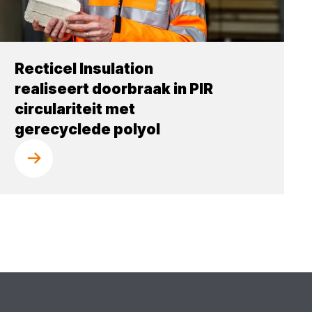
Recticel Insulation
realiseert doorbraak in PIR
circulariteit met
gerecyclede polyol