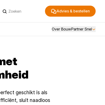
Advies & bestellen
Over BouwPartner Snel
met
mheid
rfect geschikt is als
ficiënt, sluit naadloos