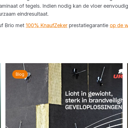
aminaat of tegels. Indien nodig kan de vloer eenvoudi
uurzaam eindresultaat.
uf Brio met
100% KnaufZeker
prestatiegarantie
op de w
Blog