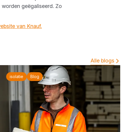
g worden geëgaliseerd. Zo
ebsite van Knauf.
Alle blogs
isolatie
Blog