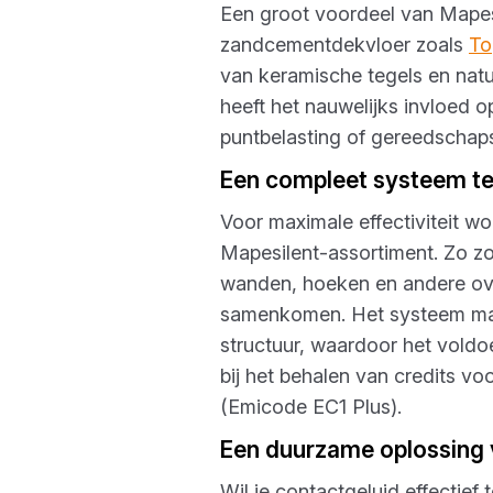
Een groot voordeel van Mapesi
zandcementdekvloer zoals
To
van keramische tegels en natu
heeft het nauwelijks invloed 
puntbelasting of gereedschaps
Een compleet systeem t
Voor maximale effectiviteit w
Mapesilent-assortiment. Zo z
wanden, hoeken en andere ove
samenkomen. Het systeem maa
structuur, waardoor het voldo
bij het behalen van credits vo
(Emicode EC1 Plus).
Een duurzame oplossing 
Wil je contactgeluid effectief 