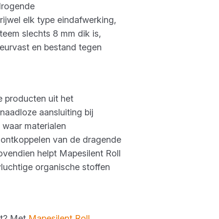
)drogende
rijwel elk type eindafwerking,
teem slechts 8 mm dik is,
heurvast en bestand tegen
e producten uit het
naadloze aansluiting bij
 waar materialen
 ontkoppelen van de dragende
ovendien helpt Mapesilent Roll
vluchtige organische stoffen
eit? Met
Mapesilent Roll