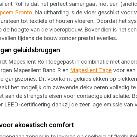
lent Roll is dat het perfect samengaat met een (snel
pcem Pronto
. Na uitharding is de vloer geschikt voor v
ursteen tot textiele of houten vloeren. Doordat het sys
op de hoogte van de vloeropbouw. Bovendien is het sc
vallen tijdens de bouw zonder prestatieverlies.
egen geluidsbruggen
ordt Mapesilent Roll toegepast in combinatie met ander
orgen Mapesilent Band R en
Mapesilent Tape
voor een 
rgangszones. Dit voorkomt geluidslekken op plekken
kt het mogelijk om zwevende dekvloeren volledig te
et aan de strengste eisen voor contactgeluidisolatie. B
or LEED-certificering dankzij de zeer lage emissie van 
voor akoestisch comfort
tegengaan zonder in te leveren op snelheid of flexibilit