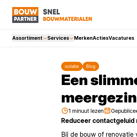
Assortiment
Services
Merken
Acties
Vacatures
isolatie
Blog
Een slimme
meergezi
1 minuut lezen
Gepublice
Reduceer contactgeluid
Bij de bouw of renovatie