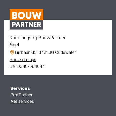
Kom langs bij BouwPartner
Snel
Lijnbaan 35, 3421 JG Oudewater
Route in maps
Bel: 0348-564044
Services
ProfPartner
Alle services