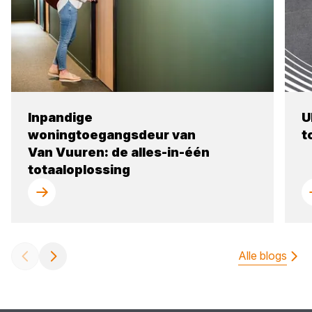
Inpandige
U
woningtoegangsdeur van
t
Van Vuuren: de alles-in-één
totaaloplossing
Alle blogs