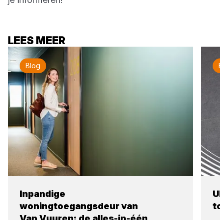
LEES MEER
Blog
Inpandige
U
woningtoegangsdeur van
t
Van Vuuren: de alles-in-één