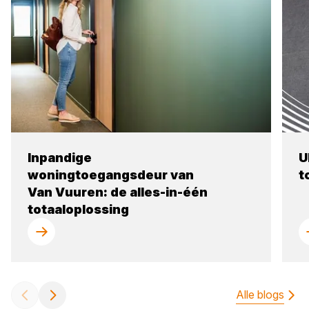
Inpandige
U
woningtoegangsdeur van
t
Van Vuuren: de alles-in-één
totaaloplossing
Alle blogs