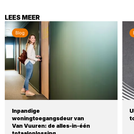
LEES MEER
Blog
Inpandige
U
woningtoegangsdeur van
t
Van Vuuren: de alles-in-één
totaaloplossing