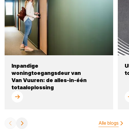
Inpandige
U
woningtoegangsdeur van
t
Van Vuuren: de alles-in-één
totaaloplossing
Alle blogs