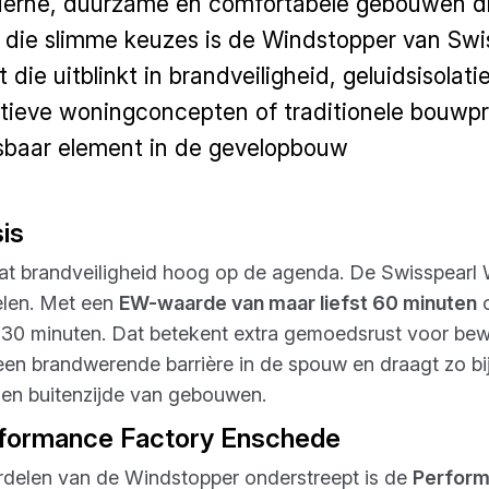
oderne, duurzame en comfortabele gebouwen dr
 die slimme keuzes is de Windstopper van Swi
e uitblinkt in brandveiligheid, geluidsisolatie
tieve woningconcepten of traditionele bouwp
isbaar element in de gevelopbouw
sis
aat brandveiligheid hoog op de agenda. De Swisspearl 
elen. Met een
EW-waarde van maar liefst 60 minuten
o
an 30 minuten. Dat betekent extra gemoedsrust voor b
een brandwerende barrière in de spouw en draagt zo bi
 en buitenzijde van gebouwen.
erformance Factory Enschede
ordelen van de Windstopper onderstreept is de
Perform