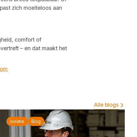
 past zich moeiteloos aan
gheid, comfort of
vertreft – en dat maakt het
com
Alle blogs
isolatie
Blog