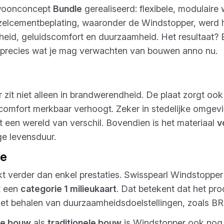
 woonconcept
Bundle
gerealiseerd: flexibele, modulaire
vezelcementbeplating, waaronder de Windstopper, wer
eid, geluidscomfort en duurzaamheid. Het resultaat? Een
recies wat je mag verwachten van bouwen anno nu.
zit niet alleen in brandwerendheid. De plaat zorgt ook
comfort merkbaar verhoogt. Zeker in stedelijke omgevi
 een wereld van verschil. Bovendien is het materiaal
v
ge levensduur.
ze
t verder dan enkel prestaties. Swisspearl Windstoppe
 een
categorie 1 milieukaart
. Dat betekent dat het pr
n het behalen van duurzaamheidsdoelstellingen, zoal
re bouw
als
traditionele bouw
is Windstopper ook nog 