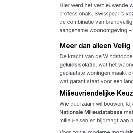
Hier werd het vernieuwende
professionals. Swisspearl’s 
de combinatie van brandveiligh
aangename woonomgeving – p
Meer dan alleen Veilig
De kracht van de Windstopper 
geluidsisolatie
, wat het woon
geplaatste woningen maakt dit
wat garant staat voor een lan
Milieuvriendelijke Keu
Wie duurzaam wil bouwen, kijk
Nationale Milieudatabase
met
milieu-eisen en bijdraagt aa
Voor zowel moderne
modulai