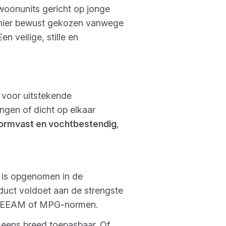
 woonunits gericht op jonge
d hier bewust gekozen vanwege
 veilige, stille en
 voor uitstekende
ngen of dicht op elkaar
ormvast en vochtbestendig
,
r is opgenomen in de
oduct voldoet aan de strengste
s BREEAM of MPG-normen.
eens breed toepasbaar. Of