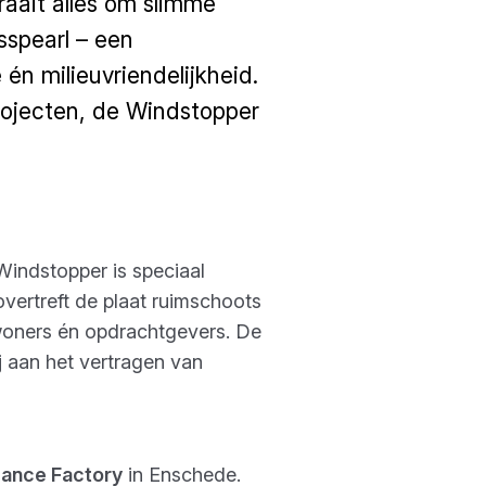
aait alles om slimme
sspearl – een
 én milieuvriendelijkheid.
rojecten, de Windstopper
Windstopper is speciaal
vertreft de plaat ruimschoots
ewoners én opdrachtgevers. De
j aan het vertragen van
ance Factory
in Enschede.