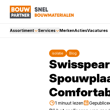
Assortiment
Services
Merken
Acties
Vacatures
isolatie
Blog
Swisspear
Spouwplaat
Comfortab
1 minuut lezen
Gepublice