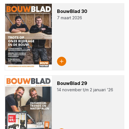
Bouw­Blad
30
7 maart 2026
Bouw­Blad
29
14 november t/m 2 januari '26