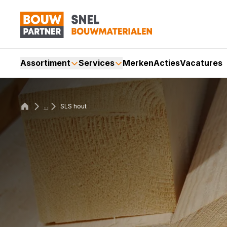
Assortiment
Services
Merken
Acties
Vacatures
...
SLS hout