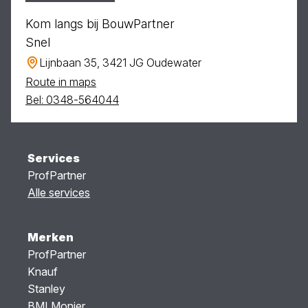
Kom langs bij BouwPartner
Snel
Lijnbaan 35, 3421 JG Oudewater
Route in maps
Bel: 0348-564044
Services
ProfPartner
Alle services
Merken
ProfPartner
Knauf
Stanley
BMI Monier