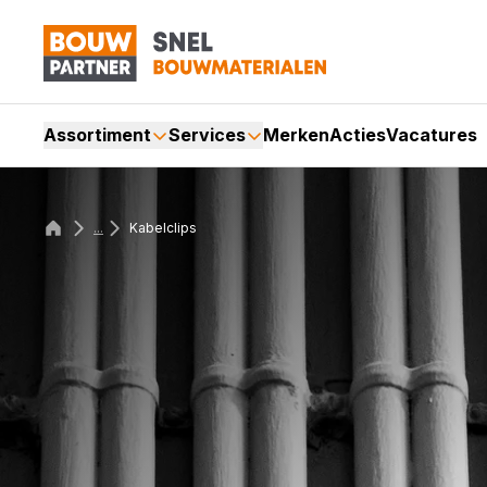
Assortiment
Services
Merken
Acties
Vacatures
...
Kabelclips