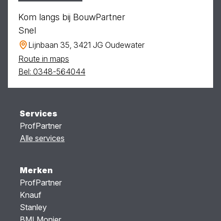
Kom langs bij BouwPartner
Snel
Lijnbaan 35, 3421 JG Oudewater
Route in maps
Bel: 0348-564044
Services
ProfPartner
Alle services
Merken
ProfPartner
Knauf
Stanley
BMI Monier