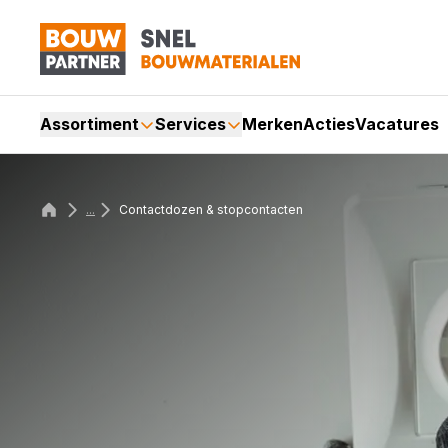
Assortiment
Services
Merken
Acties
Vacatures
...
Contactdozen & stopcontacten