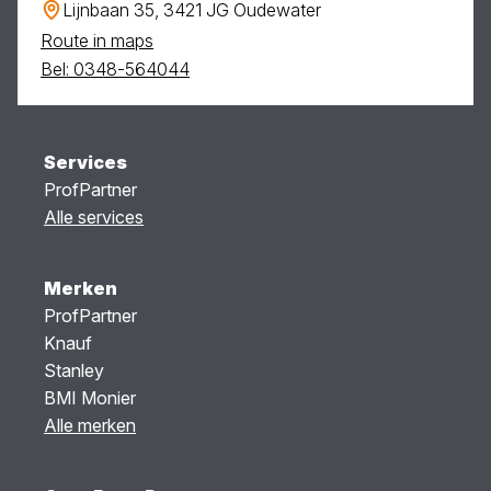
Lijnbaan 35, 3421 JG Oudewater
Route in maps
Bel: 0348-564044
Services
ProfPartner
Alle services
Merken
ProfPartner
Knauf
Stanley
BMI Monier
Alle merken