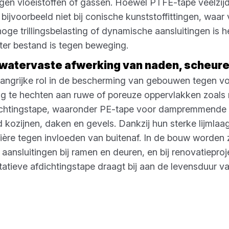
en vloeistoffen of gassen. Hoewel PTFE-tape veelzijdig
 bijvoorbeeld niet bij conische kunststoffittingen, waar
hoge trillingsbelasting of dynamische aansluitingen is h
ter bestand is tegen beweging.
 watervaste afwerking van naden, scheure
langrijke rol in de bescherming van gebouwen tegen vo
g te hechten aan ruwe of poreuze oppervlakken zoals 
dichtingstape, waaronder PE-tape voor dampremmende f
 kozijnen, daken en gevels. Dankzij hun sterke lijmlaag
ère tegen invloeden van buitenaf. In de bouw worden z
 aansluitingen bij ramen en deuren, en bij renovatiepro
alitatieve afdichtingstape draagt bij aan de levensduur 