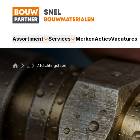
Assortiment
Services
Merken
Acties
Vacatures
...
Afdichtingstape