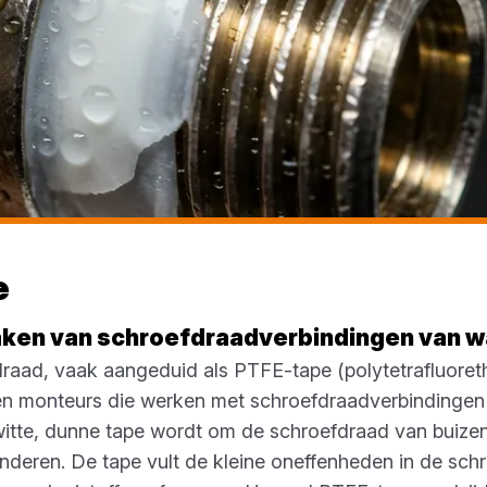
e
aken van schroefdraadverbindingen van w
raad, vaak aangeduid als PTFE-tape (polytetrafluorethy
 en monteurs die werken met schroefdraadverbindingen 
itte, dunne tape wordt om de schroefdraad van buizen
randeren. De tape vult de kleine oneffenheden in de sc